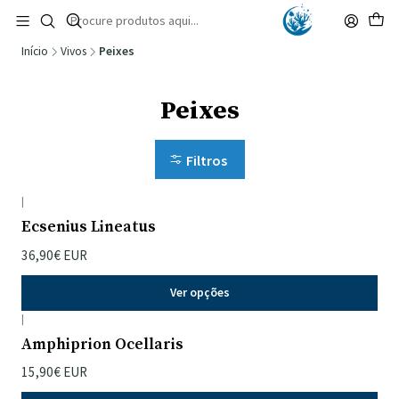
🚚 Portugal Continental: Portes Grátis desde 149,90€ (Envio extresso: 14,90€)
Ler mais
Início
Vivos
Peixes
Peixes
Filtros
|
Ecsenius Lineatus
36,90€ EUR
Ver opções
|
Amphiprion Ocellaris
15,90€ EUR