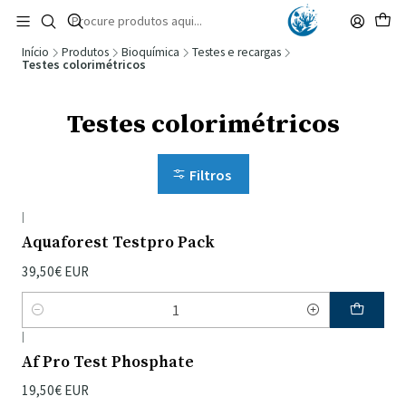
🚚 Portugal Continental: Portes Grátis desde 149,90€ (Envio extresso: 14,90€)
Ler mais
Início
Produtos
Bioquímica
Testes e recargas
Testes colorimétricos
Testes colorimétricos
Filtros
|
Aquaforest Testpro Pack
39,50€ EUR
Quantidade
|
Af Pro Test Phosphate
19,50€ EUR