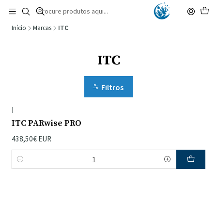
🚚 Portugal Continental: Portes Grátis desde 149,90€ (Envio extresso: 14,90€)
Ler mais
Início
Marcas
ITC
ITC
Filtros
|
ITC PARwise PRO
438,50€ EUR
Quantidade