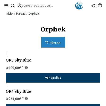
🚚 Portugal Continental: Portes Grátis desde 149,90€ (Envio extresso: 14,90€)
Ler mais
Início
Marcas
Orphek
Orphek
Filtros
|
OR3 Sky Blue
199,00€ EUR
de
Ver opções
|
OR4 Sky Blue
233,00€ EUR
de