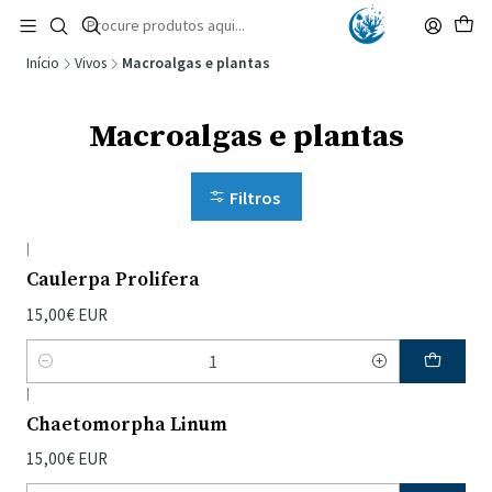
🚚 Portugal Continental: Portes Grátis desde 149,90€ (Envio extresso: 14,90€)
Ler mais
Início
Vivos
Macroalgas e plantas
Macroalgas e plantas
Filtros
|
Caulerpa Prolifera
15,00€ EUR
Quantidade
|
Chaetomorpha Linum
15,00€ EUR