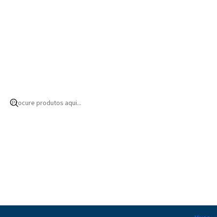
Início
Produtos
Equipamentos
Controlo e regulação
Peças
Pode tentar proc