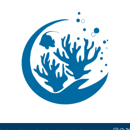
🚚 Portugal Continental: Portes Grátis desde 149,90€ (Envio extresso: 14,90€)
Ler mai
Peças
Ainda não há produtos disponíveis aqui
urar outras categorias ou usar a barra de pesquisa para encontrar