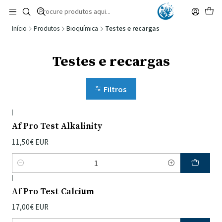
🚚 Portugal Continental: Portes Grátis desde 149,90€ (Envio extresso: 14,90€)
Ler mais
Início
Produtos
Bioquímica
Testes e recargas
Testes e recargas
Filtros
|
Af Pro Test Alkalinity
11,50€ EUR
Quantidade
|
Af Pro Test Calcium
17,00€ EUR