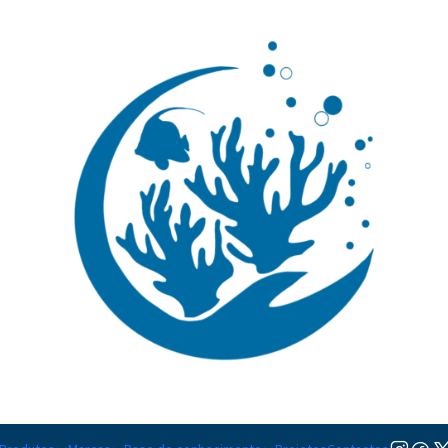
🚚 Portugal Continental: Portes Grátis desde 149,90€ (Envio extresso: 14,90€)
Ler mai