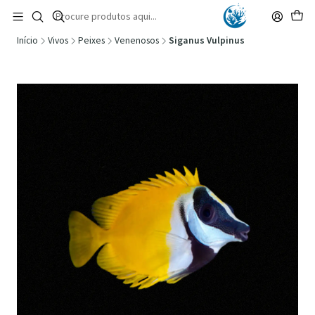
🚚 Portugal Continental: Portes Grátis desde 149,90€ (Envio extresso: 14,90€)
Ler mais
Início
Vivos
Peixes
Venenosos
Siganus Vulpinus