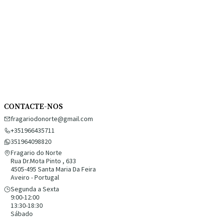
CONTACTE-NOS
fragariodonorte@gmail.com
+351966435711
351964098820
Fragario do Norte
Rua Dr.Mota Pinto , 633
4505-495 Santa Maria Da Feira
Aveiro - Portugal
Segunda a Sexta
9:00-12:00
13:30-18:30
Sábado