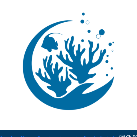
🚚 Portugal Continental: Portes Grátis desde 149,90€ (Envio extresso: 14,90€)
Ler mai
|
Zoanthus r
Adicionar à lista de favorito
Mostrar stock das localiza
PARTILHAR ESTE PRODUTO