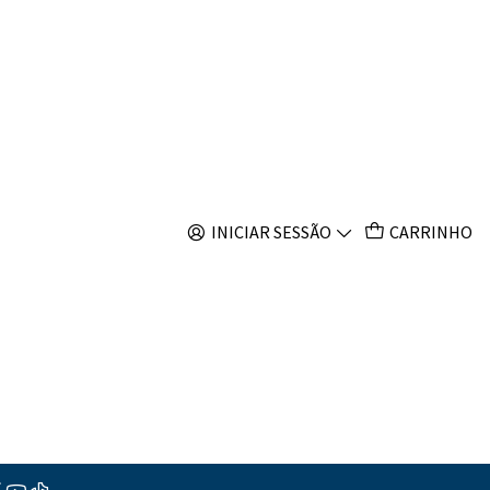
s
ed oxide
s
INICIAR SESSÃO
CARRINHO
ções