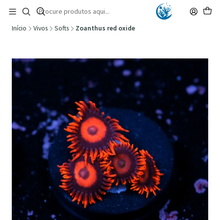
🚚 Portugal Continental: Portes Grátis desde 149,90€ (Envio extresso: 14,90€)
Ler mais
Início
Vivos
Softs
Zoanthus red oxide