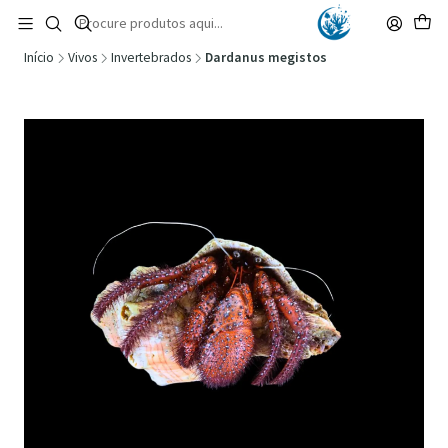
🚚 Portugal Continental: Portes Grátis desde 149,90€ (Envio extresso: 14,90€)
Ler mais
Início
Vivos
Invertebrados
Dardanus megistos