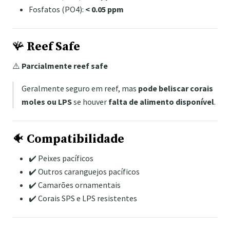
Fosfatos (PO4):
< 0.05 ppm
🪸
Reef Safe
⚠️
Parcialmente reef safe
Geralmente seguro em reef, mas
pode beliscar corais
moles ou LPS
se houver
falta de alimento disponível
.
🐠
Compatibilidade
✔️ Peixes pacíficos
✔️ Outros caranguejos pacíficos
✔️ Camarões ornamentais
✔️ Corais SPS e LPS resistentes