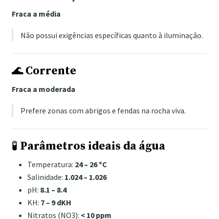
Fraca a média
Não possui exigências específicas quanto à iluminação.
🌊
Corrente
Fraca a moderada
Prefere zonas com abrigos e fendas na rocha viva.
🧪
Parâmetros ideais da água
Temperatura:
24 – 26 ºC
Salinidade:
1.024 – 1.026
pH:
8.1 – 8.4
KH:
7 – 9 dKH
Nitratos (NO3):
< 10 ppm