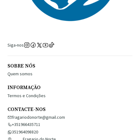
Siga-nos
SOBRE NÓS
Quem somos
INFORMAÇÃO
Termos e Condições
CONTACTE-NOS
fragariodonorte@gmail.com
+351966435711
351964098820
Fragario do Norte