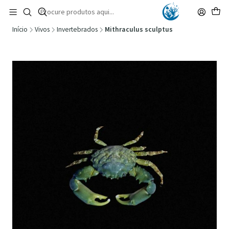
🚚 Portugal Continental: Portes Grátis desde 149,90€ (Envio extresso: 14,90€)
Ler mais
Início
Vivos
Invertebrados
Mithraculus sculptus