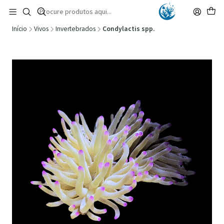
🚚 Portugal Continental: Portes Grátis desde 149,90€ (Envio extresso: 14,90€)
Ler mais
Início
Vivos
Invertebrados
Condylactis spp.