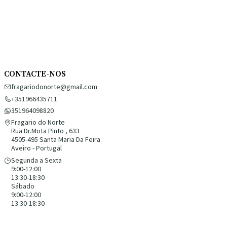
CONTACTE-NOS
fragariodonorte@gmail.com
+351966435711
351964098820
Fragario do Norte
Rua Dr.Mota Pinto , 633
4505-495 Santa Maria Da Feira
Aveiro - Portugal
Segunda a Sexta
9:00-12:00
13:30-18:30
Sábado
9:00-12:00
13:30-18:30