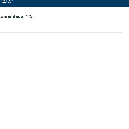
26ºC 8-12dKH 8.1-8.4
ecomendado:
475L