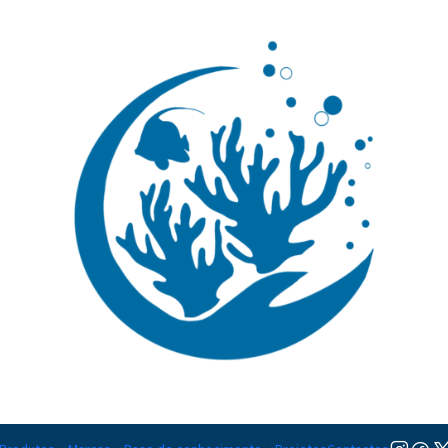
🚚 Portugal Continental: Portes Grátis desde 149,90€ (Envio extresso: 14,90€)
Ler mai
|
Chaetodon 
Adicionar à lista de favorito
Mostrar stock das localiza
DESCRIÇÃO
Nível de Cuidados:
Intermédi
Temperamento:
Pacífico
Coloração:
Preto, Amarelo, B
Dieta:
Omnívoro
Compatível com Corais:
Não