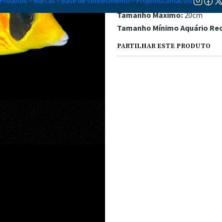
Produtos
Marcas
Base de conhecimento
Projetos
Contactos
Parâmetros:
1.020-1-025sg 22-
Tamanho Máximo:
20cm
Tamanho Mínimo Aquário R
PARTILHAR ESTE PRODUTO