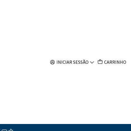
s
Fasciatus
s
INICIAR SESSÃO
CARRINHO
ções
o
ranco