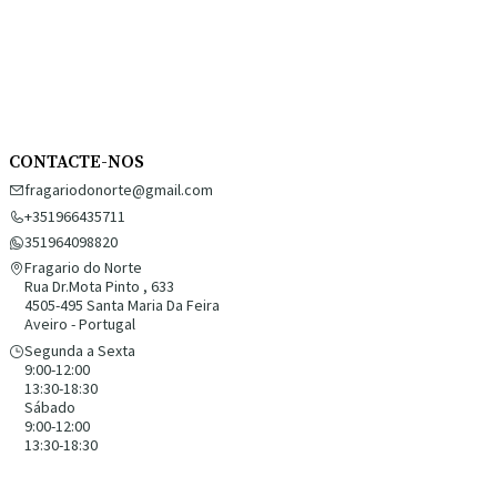
CONTACTE-NOS
fragariodonorte@gmail.com
+351966435711
351964098820
Fragario do Norte
Rua Dr.Mota Pinto , 633
4505-495 Santa Maria Da Feira
Aveiro - Portugal
Segunda a Sexta
9:00-12:00
13:30-18:30
Sábado
9:00-12:00
13:30-18:30