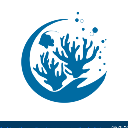
🚚 Portugal Continental: Portes Grátis desde 149,90€ (Envio extresso: 14,90€)
Ler mai
|
Amphiprion
TAMANHO
M
Adicionar à lista de favorito
Mostrar stock das localiza
DESCRIÇÃO
Nível de Cuidados:
Iniciante