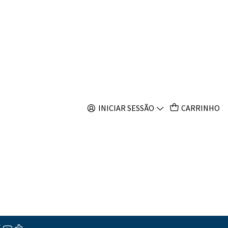
s
 Percula Platinum
INICIAR SESSÃO
CARRINHO
s
ções