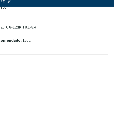
vo
reto
26ºC 8-12dKH 8.1-8.4
ecomendado:
150L