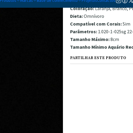
Produtos
Marcas
Base de conhecimento
Temperamento:
Projetos
Contactos
Semi-Agressi
Coloração:
Laranja, Branco, P
Dieta:
Omnívoro
Compatível com Corais:
Sim
Parâmetros:
1.020-1-025sg 22-
Tamanho Máximo:
8cm
Tamanho Mínimo Aquário R
PARTILHAR ESTE PRODUTO