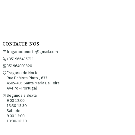
CONTACTE-NOS
fragariodonorte@gmail.com
+351966435711
351964098820
Fragario do Norte
Rua Dr.Mota Pinto , 633
4505-495 Santa Maria Da Feira
Aveiro - Portugal
Segunda a Sexta
9:00-12:00
13:30-18:30
Sábado
9:00-12:00
13:30-18:30