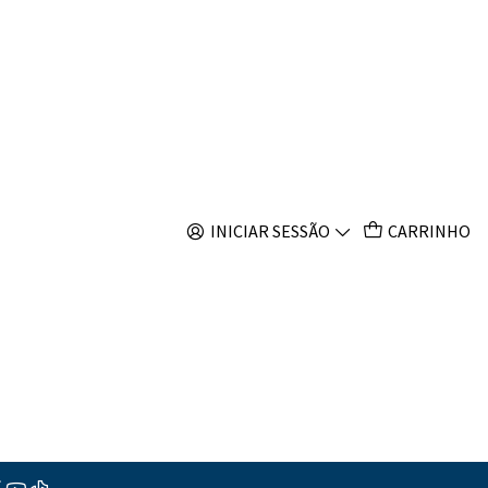
s
Dimidiatus
INICIAR SESSÃO
CARRINHO
ar ao Carrinho
Comprar agora
s
ções