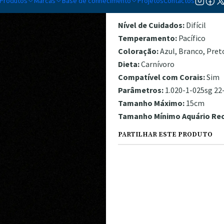
Produtos
Marcas
Base de conhecimento
Projetos
Contactos
DESCRIÇÃO
Nível de Cuidados:
Difícil
Temperamento:
Pacífico
Coloração:
Azul, Branco, Pret
Dieta:
Carnívoro
Compatível com Corais:
Sim
Parâmetros:
1.020-1-025sg 22-
Tamanho Máximo:
15cm
Tamanho Mínimo Aquário R
PARTILHAR ESTE PRODUTO