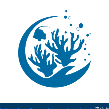
🚚 Portugal Continental: Portes Grátis desde 149,90€ (Envio extresso: 14,90€)
Ler mai
|
Labroides 
5.0
1 avaliação
TAMANHO
S
M
Adicion
Quantidade
Adicionar à lista de favorito
Mostrar stock das localiza