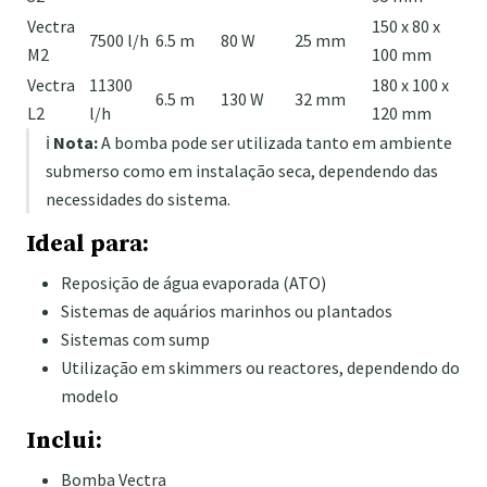
Vectra
150 x 80 x
7500 l/h
6.5 m
80 W
25 mm
M2
100 mm
Vectra
11300
180 x 100 x
6.5 m
130 W
32 mm
L2
l/h
120 mm
ℹ️
Nota:
A bomba pode ser utilizada tanto em ambiente
submerso como em instalação seca, dependendo das
necessidades do sistema.
Ideal para:
Reposição de água evaporada (ATO)
Sistemas de aquários marinhos ou plantados
Sistemas com sump
Utilização em skimmers ou reactores, dependendo do
modelo
Inclui:
Bomba Vectra