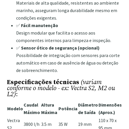
Materiais de alta qualidade, resistentes ao ambiente
marinho, asseguram longa durabilidade mesmo em
condições exigentes.
✅
Fácil manutenção
Design modular que facilita o acesso aos
componentes internos para limpeza e inspeção.
✅
Sensor ótico de segurança (opcional)
Possibilidade de integração com sensores para corte
automático em caso de ausência de água ou deteção
de sobreenchimento.
Especificações técnicas
(variam
conforme o modelo - ex: Vectra S2, M2 ou
L2)
:
Caudal
Altura
Diâmetro
Dimensões
Modelo
Potência
Máximo
Máxima
de Saída
(Aprox.)
Vectra
110 x 70 x
3800 l/h
3.5 m
35 W
19 mm
S2
95 mm