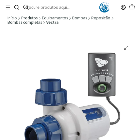
🚚 Portugal Continental: Portes Grátis desde 149,90€ (Envio extresso: 14,90€)
Ler mais
Início
Produtos
Equipamentos
Bombas
Reposição
Bombas completas
Vectra