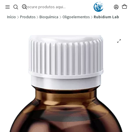
🚚 Portugal Continental: Portes Grátis desde 149,90€ (Envio extresso: 14,90€)
Ler mais
Início
Produtos
Bioquímica
Oligoelementos
Rubidium Lab