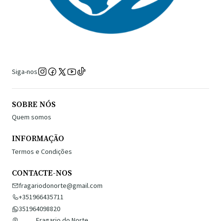
Siga-nos
SOBRE NÓS
Quem somos
INFORMAÇÃO
Termos e Condições
CONTACTE-NOS
fragariodonorte@gmail.com
+351966435711
351964098820
Fragario do Norte