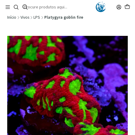
🚚 Portugal Continental: Portes Grátis desde 149,90€ (Envio extresso: 14,90€)
Ler mais
Início
Vivos
LPS
Platygyra goblin fire