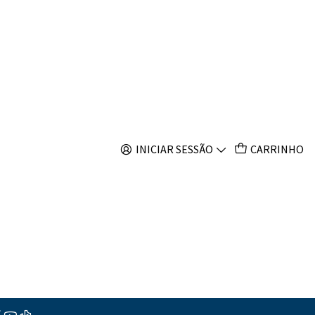
s
n lime
s
INICIAR SESSÃO
CARRINHO
ções