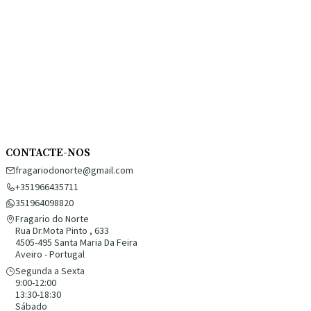
CONTACTE-NOS
fragariodonorte@gmail.com
+351966435711
351964098820
Fragario do Norte
Rua Dr.Mota Pinto , 633
4505-495 Santa Maria Da Feira
Aveiro - Portugal
Segunda a Sexta
9:00-12:00
13:30-18:30
Sábado