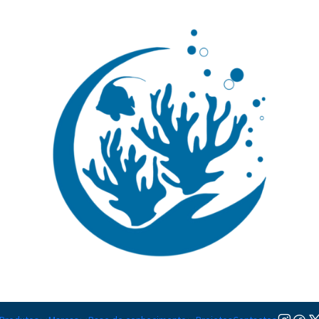
🚚 Portugal Continental: Portes Grátis desde 149,90€ (Envio extresso: 14,90€)
Ler mai
|
Favia lemo
Adicionar à lista de favorito
Mostrar stock das localiza
PARTILHAR ESTE PRODUTO