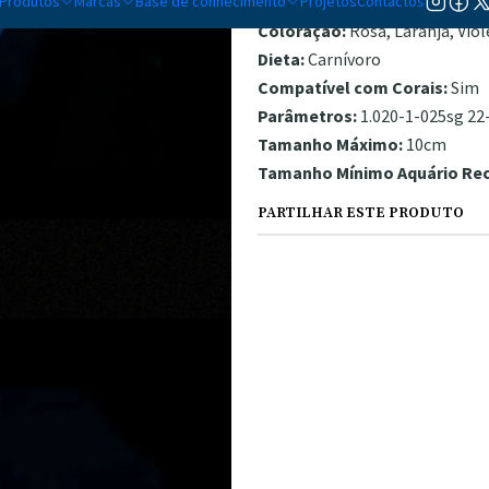
Produtos
Marcas
Base de conhecimento
Temperamento:
Projetos
Contactos
Pacífico
Coloração:
Rosa, Laranja, Vio
Dieta:
Carnívoro
Compatível com Corais:
Sim
Parâmetros:
1.020-1-025sg 22-
Tamanho Máximo:
10cm
Tamanho Mínimo Aquário R
PARTILHAR ESTE PRODUTO