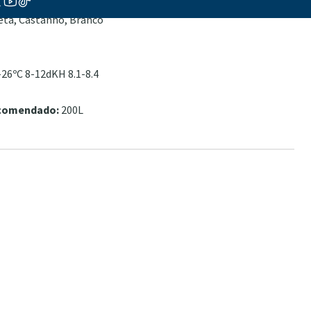
leta, Castanho, Branco
26ºC 8-12dKH 8.1-8.4
ecomendado:
200L