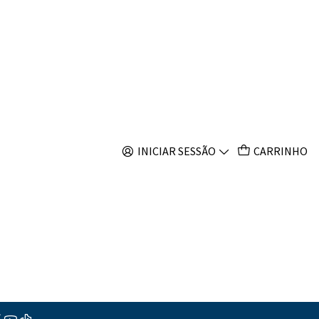
s
us Ryukyuensis
INICIAR SESSÃO
CARRINHO
s
ções