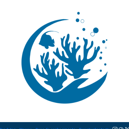
🚚 Portugal Continental: Portes Grátis desde 149,90€ (Envio extresso: 14,90€)
Ler mai
|
Cirrhilabr
TAMANHO
M
Adicionar à lista de favorito
Mostrar stock das localiza
DESCRIÇÃO
Nível de Cuidados:
Iniciante