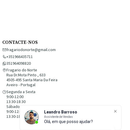
CONTACTE-NOS
fragariodonorte@gmail.com
+351966435711
351964098820
Fragario do Norte
Rua Dr.Mota Pinto , 633
4505-495 Santa Maria Da Feira
Aveiro - Portugal
Segunda a Sexta
9:00-12:00
13:30-18:30
Sábado
9:00-12:00
13:30-18:30