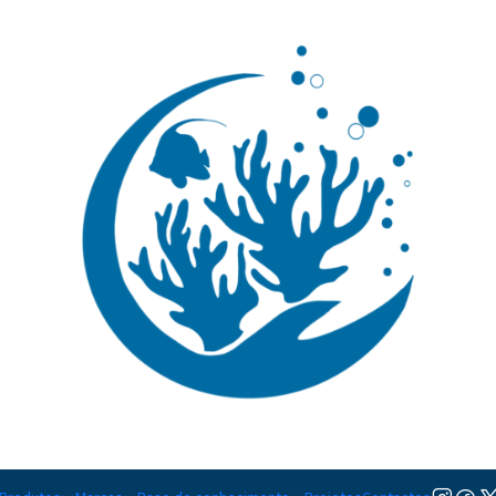
🚚 Portugal Continental: Portes Grátis desde 149,90€ (Envio extresso: 14,90€)
Ler mai
|
Centropyge
TAMANHO
M
Adicionar à lista de favorito
Mostrar stock das localiza
PARTILHAR ESTE PRODUTO