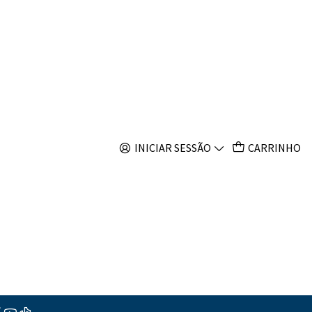
s
 Loriculus
INICIAR SESSÃO
CARRINHO
s
ções