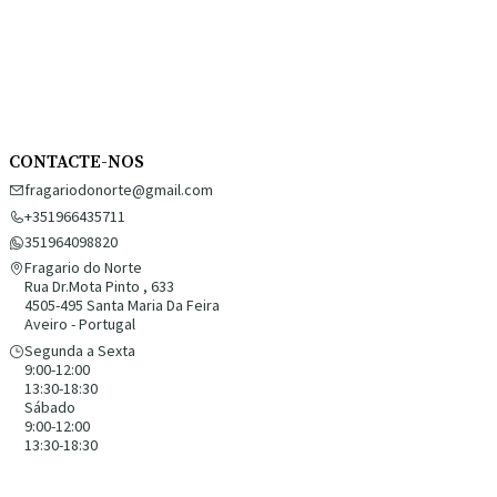
CONTACTE-NOS
fragariodonorte@gmail.com
+351966435711
351964098820
Fragario do Norte
Rua Dr.Mota Pinto , 633
4505-495 Santa Maria Da Feira
Aveiro - Portugal
Segunda a Sexta
9:00-12:00
13:30-18:30
Sábado
9:00-12:00
13:30-18:30