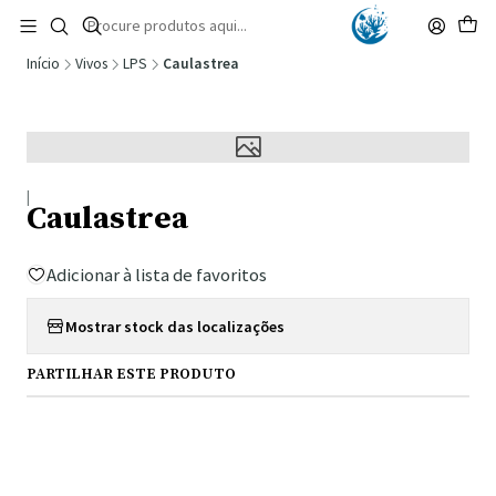
🚚 Portugal Continental: Portes Grátis desde 149,90€ (Envio extresso: 14,90€)
Ler mais
Início
Vivos
LPS
Caulastrea
|
Caulastrea
Adicionar à lista de favoritos
Mostrar stock das localizações
PARTILHAR ESTE PRODUTO