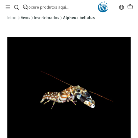
🚚 Portugal Continental: Portes Grátis desde 149,90€ (Envio extresso: 14,90€)
Ler mais
Início
Vivos
Invertebrados
Alpheus bellulus