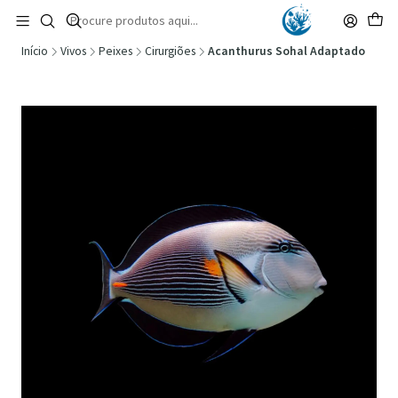
🚚 Portugal Continental: Portes Grátis desde 149,90€ (Envio extresso: 14,90€)
Ler mais
Início
Vivos
Peixes
Cirurgiões
Acanthurus Sohal Adaptado