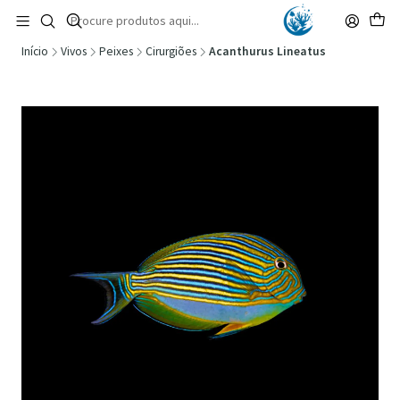
🚚 Portugal Continental: Portes Grátis desde 149,90€ (Envio extresso: 14,90€)
Ler mais
Início
Vivos
Peixes
Cirurgiões
Acanthurus Lineatus