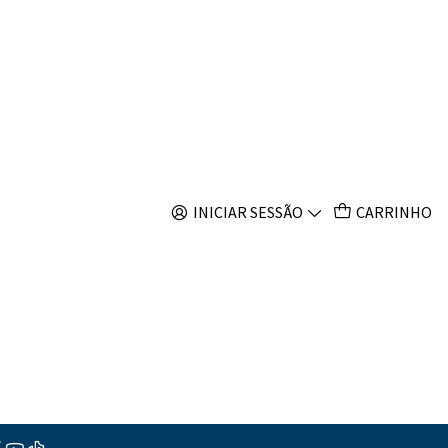
s
rbon
INICIAR SESSÃO
CARRINHO
ump 100
Turbon pump 200
ar ao Carrinho
Comprar agora
s
ções