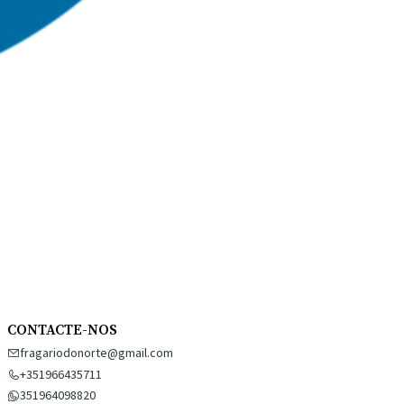
CONTACTE-NOS
fragariodonorte@gmail.com
+351966435711
351964098820