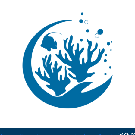
🚚 Portugal Continental: Portes Grátis desde 149,90€ (Envio extresso: 14,90€)
Ler mai
etas
Mantis tourbon
|
Mantis tou
MODELO
Turbon pump 60
Turbon p
Adicion
Quantidade
Adicionar à lista de favorito
Mostrar stock das localiza
DESCRIÇÃO