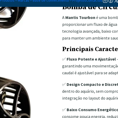
Produtos
Marcas
Base de conhecimento
Projetos
Contactos
Bomba de Circu
A
Mantis Tourbon
é uma bomba
proporcionar um fluxo de água 
tecnologia avançada, baixo co
para manter um ambiente saudáv
Principais Caracte
✅
Fluxo Potente e Ajustável
–
garantindo uma movimentação e
caudal é ajustável para se adap
✅
Design Compacto e Discre
dentro do aquário, sem compro
integração no layout do aquári
✅
Baixo Consumo Energétic
consome pouca energia, reduz