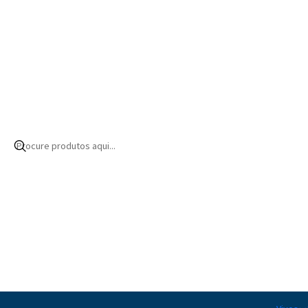
Início
Produtos
Equipamentos
Bombas
Circulação
Bombas compl