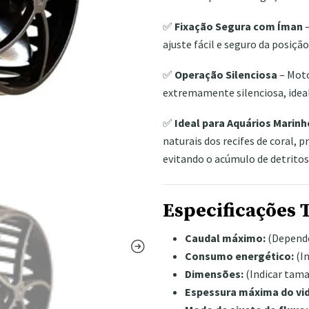
✅
Fixação Segura com Íman
–
ajuste fácil e seguro da posiçã
✅
Operação Silenciosa
– Moto
extremamente silenciosa, idea
✅
Ideal para Aquários Marinh
naturais dos recifes de coral, 
evitando o acúmulo de detritos
Especificações 
Caudal máximo:
(Depende
Consumo energético:
(I
Dimensões:
(Indicar tam
Espessura máxima do vi