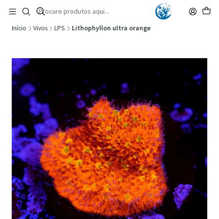
🚚 Portugal Continental: Portes Grátis desde 149,90€ (Envio extresso: 14,90€)
Ler mais
Início
Vivos
LPS
Lithophyllon ultra orange