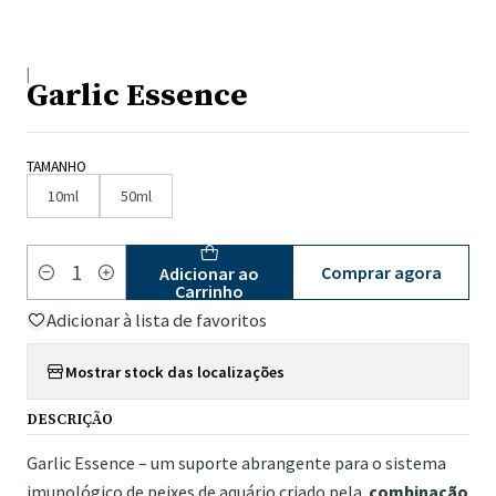
|
Garlic Essence
TAMANHO
10ml
50ml
Comprar agora
Adicionar ao
Quantidade
Carrinho
Adicionar à lista de favoritos
Mostrar stock das localizações
DESCRIÇÃO
Garlic Essence – um suporte abrangente para o sistema
imunológico de peixes de aquário criado pela
combinação