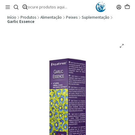
🚚 Portugal Continental: Portes Grátis desde 149,90€ (Envio extresso: 14,90€)
Ler mais
Início
Produtos
Alimentação
Peixes
Suplementação
Garlic Essence