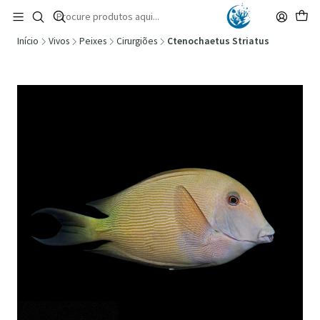
🚚 Portugal Continental: Portes Grátis desde 149,90€ (Envio extresso: 14,90€)
Ler mais
Início
Vivos
Peixes
Cirurgiões
Ctenochaetus Striatus