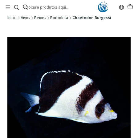
🚚 Portugal Continental: Portes Grátis desde 149,90€ (Envio extresso: 14,90€)
Ler mais
Início
Vivos
Peixes
Borboleta
Chaetodon Burgessi