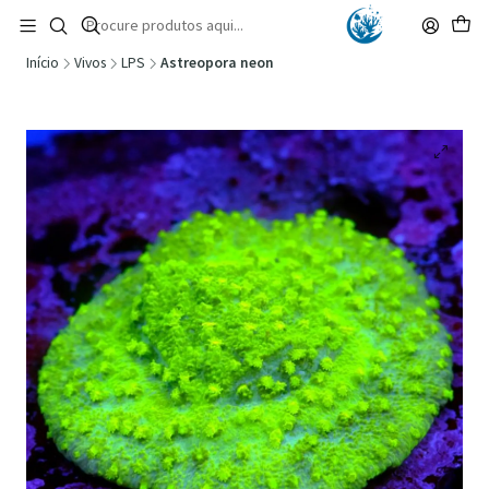
🚚 Portugal Continental: Portes Grátis desde 149,90€ (Envio extresso: 14,90€)
Ler mais
Início
Vivos
LPS
Astreopora neon