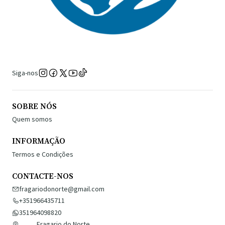
Siga-nos
SOBRE NÓS
Quem somos
INFORMAÇÃO
Termos e Condições
CONTACTE-NOS
fragariodonorte@gmail.com
+351966435711
351964098820
Fragario do Norte